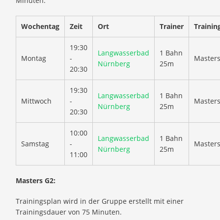
Minuten.
Wochentag
Zeit
Ort
Trainer
Trainin
19:30
Langwasserbad
1 Bahn
Montag
-
Master
Nürnberg
25m
20:30
19:30
Langwasserbad
1 Bahn
Mittwoch
-
Master
Nürnberg
25m
20:30
10:00
Langwasserbad
1 Bahn
Samstag
-
Master
Nürnberg
25m
11:00
Masters G2:
Trainingsplan wird in der Gruppe erstellt mit einer
Trainingsdauer von 75 Minuten.