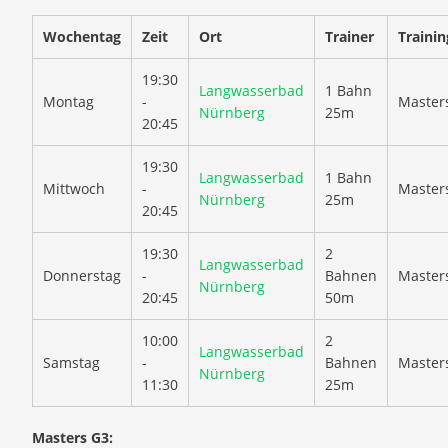
Wochentag
Zeit
Ort
Trainer
Traini
19:30
Langwasserbad
1 Bahn
Montag
-
Master
Nürnberg
25m
20:45
19:30
Langwasserbad
1 Bahn
Mittwoch
-
Master
Nürnberg
25m
20:45
19:30
2
Langwasserbad
Donnerstag
-
Bahnen
Master
Nürnberg
20:45
50m
10:00
2
Langwasserbad
Samstag
-
Bahnen
Master
Nürnberg
11:30
25m
Masters G3: