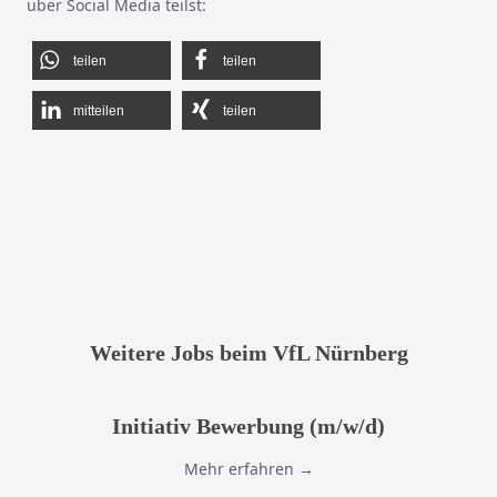
über Social Media teilst:
teilen
teilen
mitteilen
teilen
Weitere Jobs beim VfL Nürnberg
Initiativ Bewerbung (m/w/d)
Fußball Trainer Jugend (m/w/d)
Volleyball Trainer (m/w/d)
Mehr erfahren →
Mehr erfahren →
Mehr erfahren →