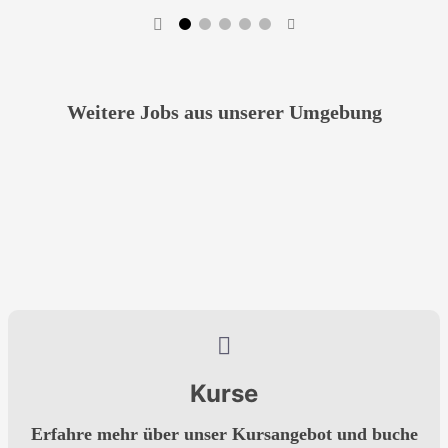
Weitere Jobs aus unserer Umgebung
Schwimmen Trainer (m/w/d) Kinder und
Leichtathletik Trainer (m/w/d)
Jugendliche
Mehr erfahren →
Mehr erfahren →
Kurse
Erfahre mehr über unser Kursangebot und buche