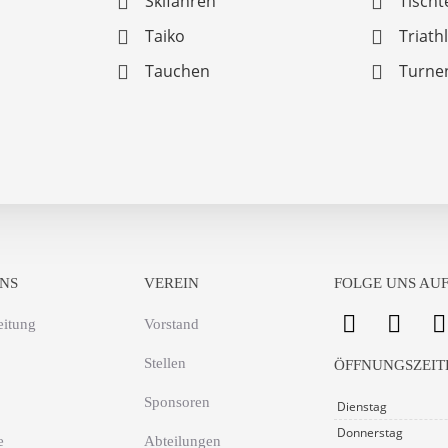
Skifahren
Tischt
Taiko
Triath
Tauchen
Turne
NS
VEREIN
FOLGE UNS AUF
eitung
Vorstand
Stellen
ÖFFNUNGSZEIT
Sponsoren
Dienstag
Donnerstag
e
Abteilungen