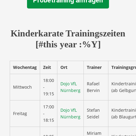
Probetraining anfragen
Kinderkarate Trainingszeiten
[#this year :%Y]
Wochentag
Zeit
Ort
Trainer
Trainingsg
18:00
Dojo VfL
Rafael
Kindertrain
Mittwoch
-
Nürnberg
Bervin
(ab Gelbgur
19:15
17:00
Dojo VfL
Stefan
Kindertrain
Freitag
-
Nürnberg
Seidel
(ab Blaugurt
18:15
Miriam