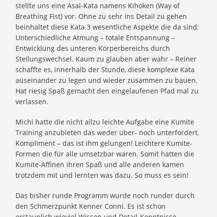
stellte uns eine Asai-Kata namens Kihoken (Way of
Breathing Fist) vor. Ohne zu sehr ins Detail zu gehen
beinhaltet diese Kata 3 wesentliche Aspekte die da sind:
Unterschiedliche Atmung – totale Entspannung –
Entwicklung des unteren Körperbereichs durch
Stellungswechsel. Kaum zu glauben aber wahr – Reiner
schaffte es, innerhalb der Stunde, diese komplexe Kata
auseinander zu legen und wieder zusammen zu bauen.
Hat riesig Spaß gemacht den eingelaufenen Pfad mal zu
verlassen.
Michi hatte die nicht allzu leichte Aufgabe eine Kumite
Training anzubieten das weder über- noch unterfordert.
Kompliment – das ist ihm gelungen! Leichtere Kumite-
Formen die für alle umsetzbar waren. Somit hatten die
Kumite-Affinen ihren Spaß und alle anderen kamen
trotzdem mit und lernten was dazu. So muss es sein!
Das bisher runde Programm wurde noch runder durch
den Schmerzpunkt Kenner Conni. Es ist schon
erstaunlich wieviel Wissen und Detail-Kenntnisse